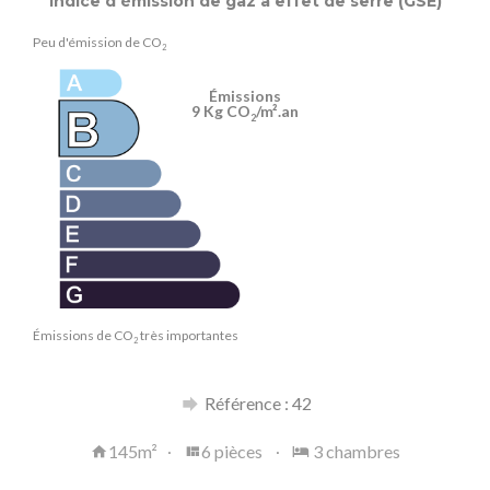
Indice d'émission de gaz à effet de serre (GSE)
Peu d'émission de CO
2
Émissions
9 Kg CO
/m².an
2
Émissions de CO
très importantes
2
Référence : 42
145m²
6 pièces
3 chambres