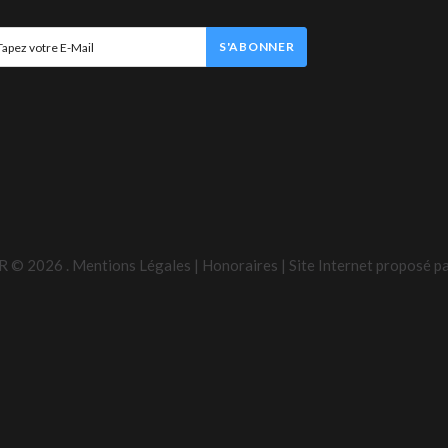
S'ABONNER
R ©
2026
.
Mentions Légales
|
Honoraires
| Site Internet proposé p