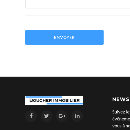
ENVOYER
NEWS
Suivez le
événemen
vous à no