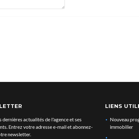
LETTER
LIENS UTIL
s dernières actualités de l'agence et ses
Nouveau pr
ts. Entrez votre adresse e-mail et abonnez-
immobilier
tre newsletter.