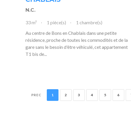
N.C.
33 m²
1 pièce(s)
1 chambre(s)
Au centre de Bons en Chablais dans une petite
résidence, proche de toutes les commodités et de la
gare sans le besoin d'être véhiculé, cet appartement
T1 bis de...
PREC
1
2
3
4
5
6