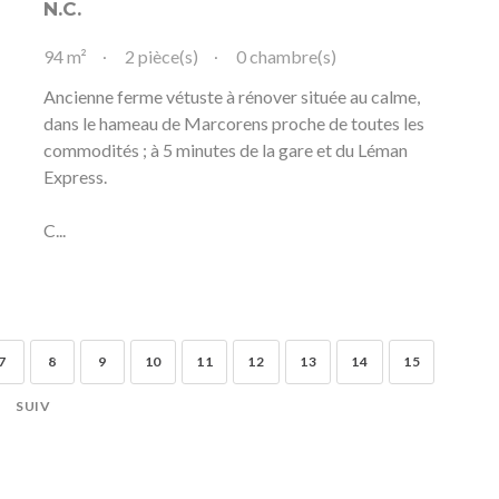
N.C.
94 m²
2 pièce(s)
0 chambre(s)
Ancienne ferme vétuste à rénover située au calme,
dans le hameau de Marcorens proche de toutes les
commodités ; à 5 minutes de la gare et du Léman
Express.
C...
7
8
9
10
11
12
13
14
15
SUIV