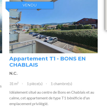
VENDU
Appartement T1 - BONS EN
CHABLAIS
N.C.
31 m²
1 pièce(s)
1 chambre(s)
ns
Idéalement situé au centre de Bons en Chablais et au
calme, cet appartement de type T1 bénéficie d'un
emplacement privilégié.