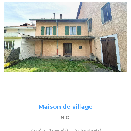
Maison de village
N.C.
77 m²
4 pièce(s)
2 chambre(s)