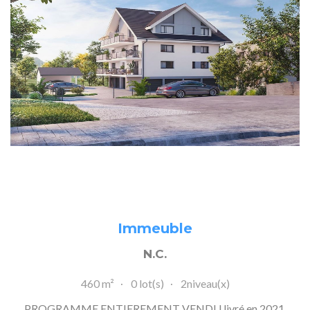
Immeuble
N.C.
460 m²
0 lot(s)
2niveau(x)
PROGRAMME ENTIEREMENT VENDU livré en 2021.