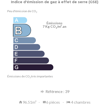
Indice d'émission de gaz à effet de serre (GSE)
Peu d'émission de CO
2
Émissions
7 Kg CO
/m².an
2
Émissions de CO
très importantes
2
Référence : 39
96.51m²
6 pièces
4 chambres