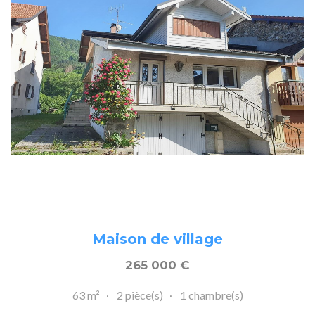
Maison de village
265 000
€
63 m²
2 pièce(s)
1 chambre(s)