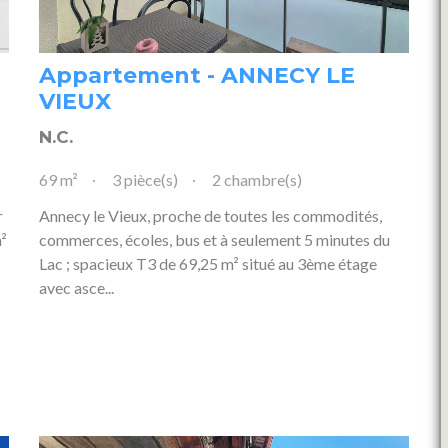
Appartement - ANNECY LE
VIEUX
N.C.
69 m²
3 pièce(s)
2 chambre(s)
r
Annecy le Vieux, proche de toutes les commodités,
²
commerces, écoles, bus et à seulement 5 minutes du
Lac ; spacieux T3 de 69,25 m² situé au 3ème étage
avec asce...