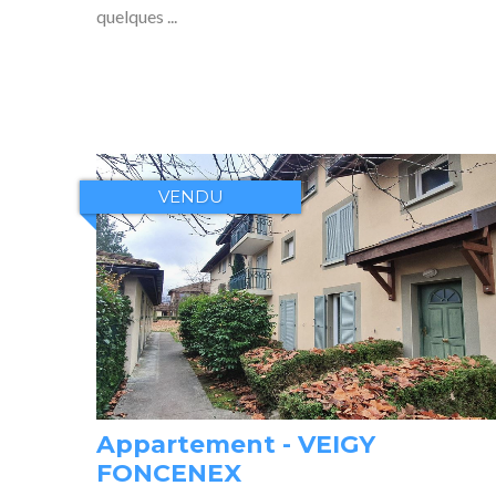
quelques ...
VENDU
Appartement - VEIGY
FONCENEX