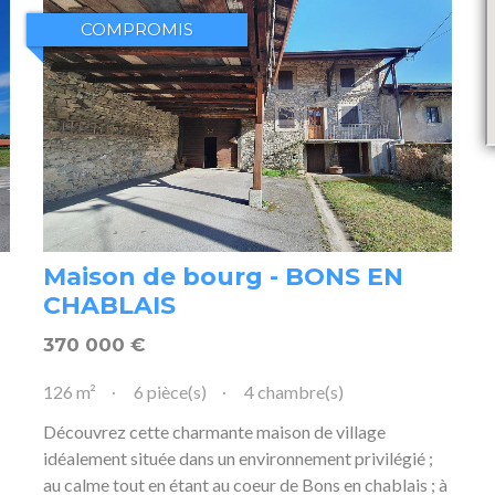
COMPROMIS
Maison de bourg - BONS EN
CHABLAIS
370 000
€
126 m²
6 pièce(s)
4 chambre(s)
Découvrez cette charmante maison de village
idéalement située dans un environnement privilégié ;
au calme tout en étant au coeur de Bons en chablais ; à