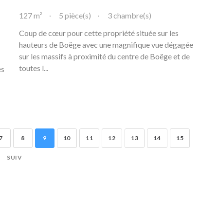
127 m²
5 pièce(s)
3 chambre(s)
Coup de cœur pour cette propriété située sur les
hauteurs de Boëge avec une magnifique vue dégagée
sur les massifs à proximité du centre de Boëge et de
toutes l...
es
7
8
9
10
11
12
13
14
15
SUIV