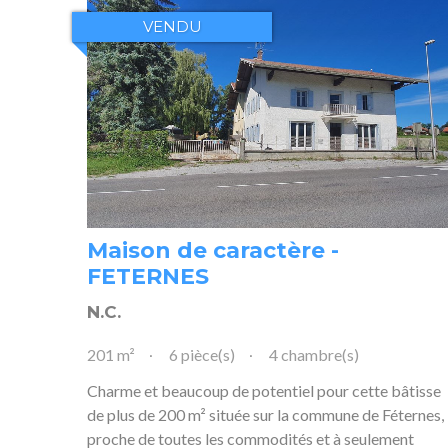
VENDU
Maison de caractère -
FETERNES
N.C.
201 m²
6 pièce(s)
4 chambre(s)
Charme et beaucoup de potentiel pour cette bâtisse
de plus de 200 m² située sur la commune de Féternes,
proche de toutes les commodités et à seulement