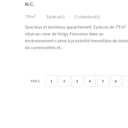
N.C.
79 m²
3 pièce(s)
2 chambre(s)
Spacieux et lumineux appartement 3 pièces de 79 m²
situé au cœur de Veigy Foncenex dans un
environnement calme à proximité immédiate de tout
les commodités et...
PREC
1
2
3
4
5
6