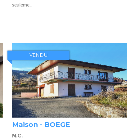
seuleme...
VENDU
Maison - BOEGE
N.C.