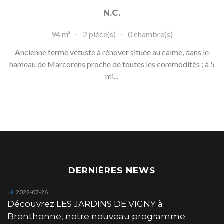
N.C.
94 m²
2 pièce(s)
0 chambre(s)
Ancienne ferme vétuste à rénover située au calme, dans le
hameau de Marcorens proche de toutes les commodités ; à 5
mi...
DERNIÈRES NEWS
2022-07-26
Découvrez LES JARDINS DE VIGNY à
Brenthonne, notre nouveau programme