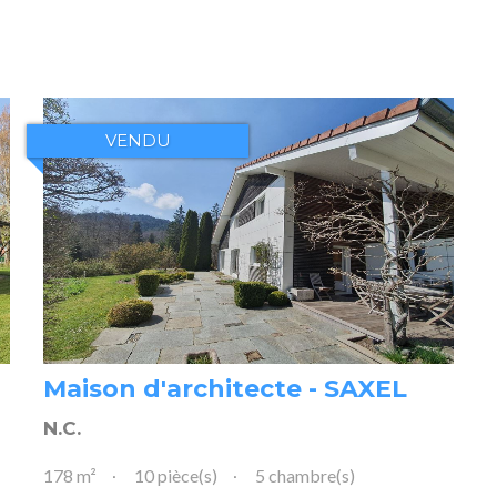
VENDU
Maison d'architecte - SAXEL
N.C.
178 m²
10 pièce(s)
5 chambre(s)