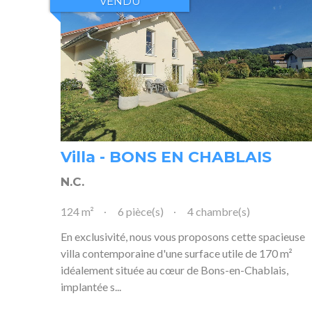
VENDU
Villa - BONS EN CHABLAIS
N.C.
124 m²
6 pièce(s)
4 chambre(s)
En exclusivité, nous vous proposons cette spacieuse
villa contemporaine d'une surface utile de 170 m²
idéalement située au cœur de Bons-en-Chablais,
implantée s...