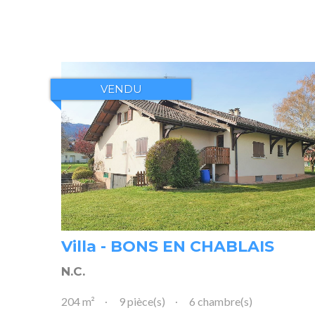
VENDU
Villa - BONS EN CHABLAIS
N.C.
204 m²
9 pièce(s)
6 chambre(s)