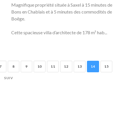
Magnifique propriété située à Saxel à 15 minutes de
Bons en Chablais et à 5 minutes des commodités de
Boëge.
Cette spacieuse villa d’architecte de 178 m² hab...
7
8
9
10
11
12
13
14
15
SUIV